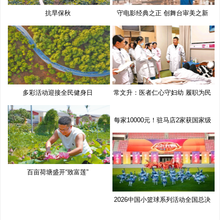
抗旱保秋
守电影经典之正 创舞台审美之新
多彩活动迎接全民健身日
常文升：医者仁心守妇幼 履职为民
每家10000元！驻马店2家获国家级
奖
百亩荷塘盛开“致富莲”
2026中国小篮球系列活动全国总决
赛