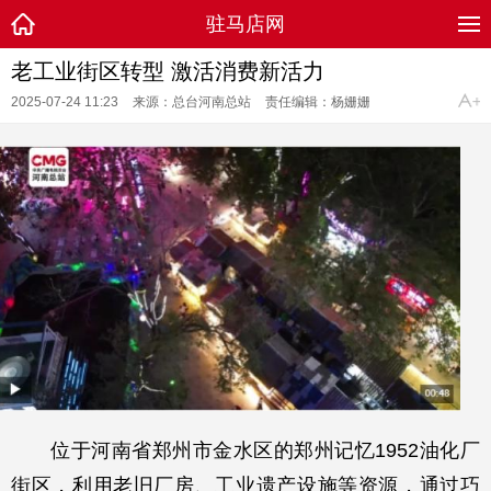
驻马店网
老工业街区转型 激活消费新活力
2025-07-24 11:23
来源：总台河南总站
责任编辑：杨姗姗
位于河南省郑州市金水区的郑州记忆1952油化厂
街区，利用老旧厂房、工业遗产设施等资源，通过巧