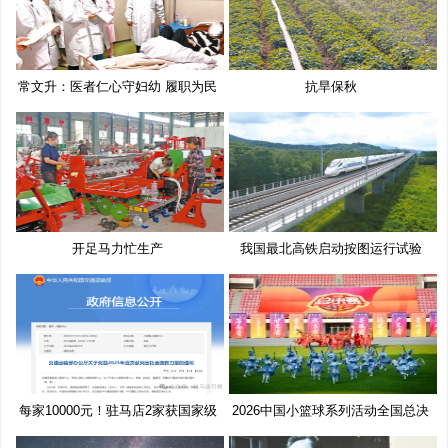
常文升：医者仁心守妇幼 履职为民
抗旱保秋
开足马力忙生产
我国最北高铁启动按图运行试验
每家10000元！驻马店2家获国家级
2026中国小篮球系列活动全国总决
奖
赛