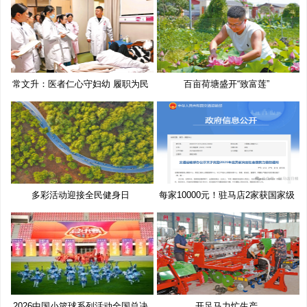
常文升：医者仁心守妇幼 履职为民
百亩荷塘盛开“致富莲”
多彩活动迎接全民健身日
每家10000元！驻马店2家获国家级
奖
2026中国小篮球系列活动全国总决
开足马力忙生产