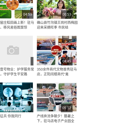
04:59
00:53
留庄稻田画上新！驻马
确山县竹沟镇王岗村西梅园
、移风易俗图案惊
迎来采摘旺季 市民结
04:45
壹号物业：护学服务常
350余件商代文物首秀驻马
，守护学生平安路
店，正阳闰楼商代“禽
05:12
征兵 你我同行
产线奔流争朝夕！酷暑之
下，驻马店电子产业园全