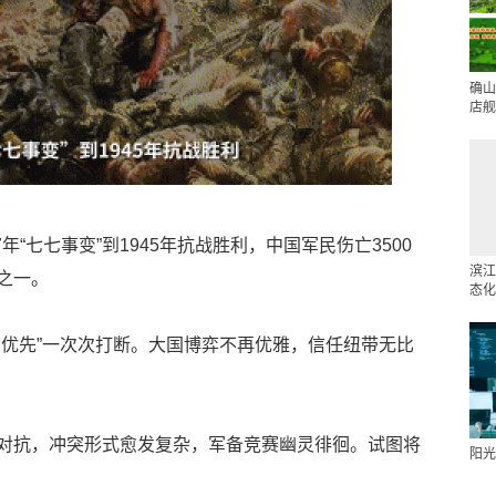
确山
店舰
年“七七事变”到1945年抗战胜利，中国军民伤亡3500
滨江
之一。
态化
国优先”一次次打断。大国博弈不再优雅，信任纽带无比
对抗，冲突形式愈发复杂，军备竞赛幽灵徘徊。试图将
阳光