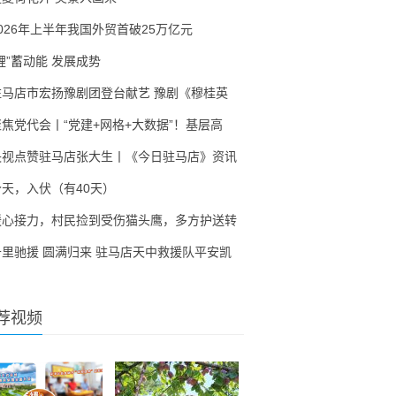
2026年上半年我国外贸首破25万亿元
锂”蓄动能 发展成势
驻马店市宏扬豫剧团登台献艺 豫剧《穆桂英
聚焦党代会丨“党建+网格+大数据”！基层高
央视点赞驻马店张大生丨《今日驻马店》资讯
今天，入伏（有40天）
暖心接力，村民捡到受伤猫头鹰，多方护送转
千里驰援 圆满归来 驻马店天中救援队平安凯
荐视频