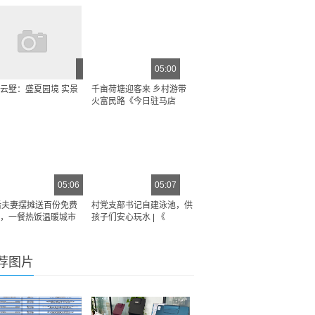
05:00
云墅：盛夏园境 实景
千亩荷塘迎客来 乡村游带
火富民路《今日驻马店
05:06
05:07
后夫妻摆摊送百份免费
村党支部书记自建泳池，供
，一餐热饭温暖城市
孩子们安心玩水 | 《
荐图片