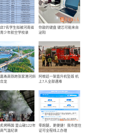
店7名学生拟被河南省
你敲的键盘 键芯可能来自
青少年航空学校录
泌阳
嘉甬高铁跨张家港河斜
阿根廷一架直升机坠毁 机
合龙
上7人全部遇难
炙烤韩国 釜山破122年
零跑腿，更便捷！我市居住
高气温纪录
证可全程线上办理