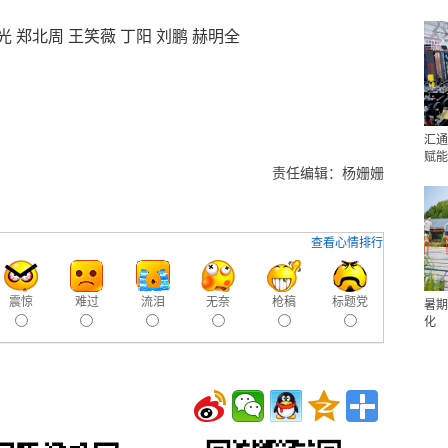
光 郑北周 王笑薇 丁阳 刘鹏 赫明全
汇通
赋能
责任编辑：杨姗姗
查看心情排行
震惊
难过
流泪
无奈
枪稿
标题党
暑期
化