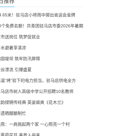
日推荐
54.65米！驻马店小将雨中掷出省运会金牌
30个免费名额！共青团驻马店市委2026年暑期
夜市送岗位 筑梦促就业
亲水避暑享清凉
加固堤坝 筑牢防汛屏障
峡谷漂流 引爆盛夏
高温“烤”验下的电力担当，驻马店供电全方
驻马店市树人高级中学公开招聘10名教师
戏韵铿锵传经典 英姿飒爽《花木兰》
非遗晒醋酿制忙
隗燕：一肩挑起两个家 一心照亮一个村
盛夏荷花开 美景入画来