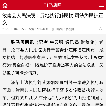
驻马店网
汝南县人民法院：异地执行解民忧 司法为民护正
义
2025-09-04 16:53
来源：驻马店网
责任编辑：杨姗姗
驻马店网讯（记者 牛云强 通讯员 时旋旋）
近
日，汝南县人民法院执行干警奔赴江苏省江阴市，成
功执结一起涉民生案件，让生效法律文书从“纸上权益”
变为“真金白银”，既维护了胜诉当事人的合法权益，又
彰显了司法公信力。
潘某申请执行刘某婚姻家庭纠纷一案进入执行程
序后，汝南县人民法院执行干警多次传唤被执行人刘
某。但刘某都以“人在外地”“无力偿还”为由拒绝到庭，
迟迟不履行生效法律文书所确定的义务，案件一度陷