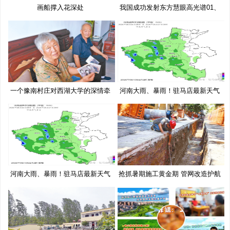
画船撑入花深处
我国成功发射东方慧眼高光谱01、
02
一个豫南村庄对西湖大学的深情牵
河南大雨、暴雨！驻马店最新天气
挂
预
河南大雨、暴雨！驻马店最新天气
抢抓暑期施工黄金期 管网改造护航
预