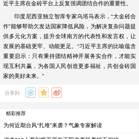
近平主席在金砖平台上反复强调团结合作的重要性。
印度尼西亚独立智库专家乌塔马表示，“大金砖合
作”能够帮助欠发达国家降低风险，为解决复杂问题提
供多元化方案，提升全球南方的代表性和发言权，让
发展的基础更牢、动能更足。“习近平主席的比喻蕴含
重要启示：只有秉持团结精神开展务实合作，才能实
现互利共赢，为各国人民创造更多福祉，共创金砖国
家的美好未来。”
分享到
精彩推荐
为何近期台风“扎堆”来袭？气象专家解读