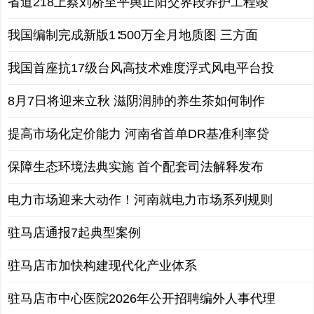
省道218上蔡刘桥至平舆正阳交界段养护工程竣
我国编制完成新版1∶500万全月地质图 三方面
我国首座抗17级台风高技术难度浮式风电平台投
8月7日将迎来立秋 滋阴润肺的养生茶如何制作
提高市场化定价能力 河南省首单DR基准利率贷
保障生态环境法典实施 首个配套司法解释发布
电力市场迎来大动作！河南就电力市场系列规则
驻马店通报7起典型案例
驻马店市加快构建现代化产业体系
驻马店市中心医院2026年公开招聘编外人事代理