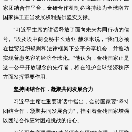
家团结合作平台，金砖合作机制必将持续为全球南方
国家捍卫正当发展权利提供坚实支撑。
“习近平主席的讲话释放了面向未来共同行动的信
号。”埃及埃中商会秘书长迪亚·赫尔米说，“我们必须
在世贸组织规则和法律框架下公平分享机会，并推动
实现普惠包容的经济全球化。”他认为，金砖国家正是
这一公平开放理念的先行者，将在维护全球经济秩序
方面发挥重要作用。
坚持团结合作，凝聚共同发展合力
习近平主席在重要讲话中指出，金砖国家要“坚持
团结合作，凝聚共同发展合力”，指引着金砖国家增强
以团结合作应对困难挑战的信心。