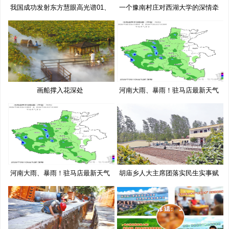
我国成功发射东方慧眼高光谱01、
一个豫南村庄对西湖大学的深情牵
02
挂
画船撑入花深处
河南大雨、暴雨！驻马店最新天气
预
河南大雨、暴雨！驻马店最新天气
胡庙乡人大主席团落实民生实事赋
预
能