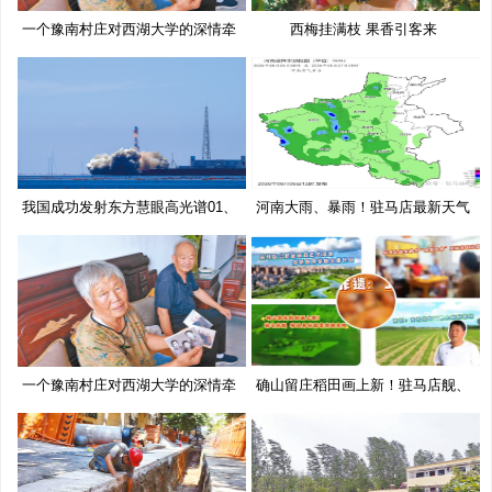
一个豫南村庄对西湖大学的深情牵
西梅挂满枝 果香引客来
挂
我国成功发射东方慧眼高光谱01、
河南大雨、暴雨！驻马店最新天气
02
预
一个豫南村庄对西湖大学的深情牵
确山留庄稻田画上新！驻马店舰、
挂
移