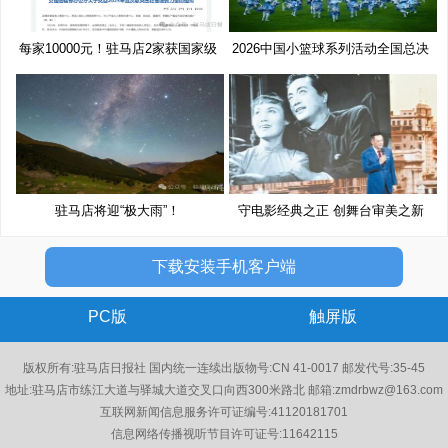
每家10000元！驻马店2家获国家级
2026中国小篮球系列活动全国总决
奖
赛
驻马店将迎“极大雨”！
守电影经典之正 创舞台审美之新
下载安装手机客户端
PC版
触屏版
版权所有:驻马店日报社 国内统一连续出版物号:CN 41-0017 邮发代号:35-45
地址:驻马店市练江大道与驿城大道交叉口向西300米路北 邮箱:zmdrbwz@163.com
互联网新闻信息服务许可证编号:41120181701
信息网络传播视听节目许可证号:11642115