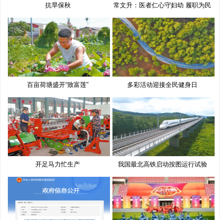
抗旱保秋
常文升：医者仁心守妇幼 履职为民
百亩荷塘盛开“致富莲”
多彩活动迎接全民健身日
开足马力忙生产
我国最北高铁启动按图运行试验