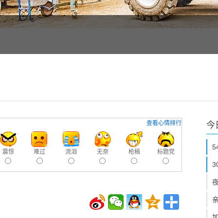
查看心情排行
今
震惊
难过
流泪
无奈
枪稿
标题党