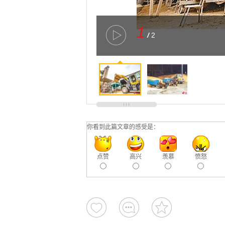
1
/
2
你看到此篇文章的感受是：
点赞
高兴
羡慕
愤怒