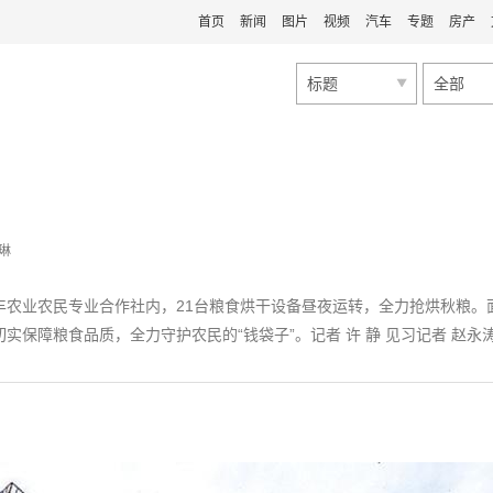
首页
新闻
图片
视频
汽车
专题
房产
标题
全部
琳
农业农民专业合作社内，21台粮食烘干设备昼夜运转，全力抢烘秋粮。面
保障粮食品质，全力守护农民的“钱袋子”。记者 许 静 见习记者 赵永涛