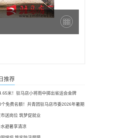
日推荐
54.65米！驻马店小将雨中掷出省运会金牌
30个免费名额！共青团驻马店市委2026年暑期
夜市送岗位 筑梦促就业
亲水避暑享清凉
加固堤坝 筑牢防汛屏障