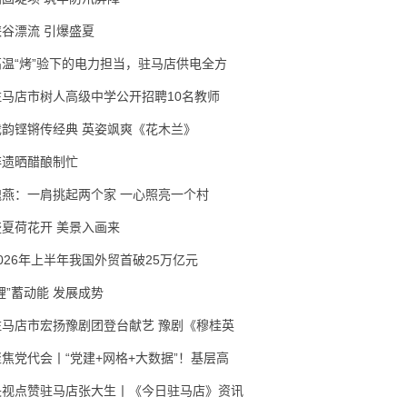
峡谷漂流 引爆盛夏
高温“烤”验下的电力担当，驻马店供电全方
驻马店市树人高级中学公开招聘10名教师
戏韵铿锵传经典 英姿飒爽《花木兰》
非遗晒醋酿制忙
隗燕：一肩挑起两个家 一心照亮一个村
盛夏荷花开 美景入画来
2026年上半年我国外贸首破25万亿元
锂”蓄动能 发展成势
驻马店市宏扬豫剧团登台献艺 豫剧《穆桂英
聚焦党代会丨“党建+网格+大数据”！基层高
央视点赞驻马店张大生丨《今日驻马店》资讯