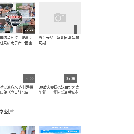
05:12
奔流争朝夕！酷暑之
鑫汇云墅：盛夏园境 实景
驻马店电子产业园全
可期
05:00
05:06
荷塘迎客来 乡村游带
80后夫妻摆摊送百份免费
民路《今日驻马店
午餐，一餐热饭温暖城市
荐图片