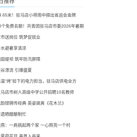
日推荐
54.65米！驻马店小将雨中掷出省运会金牌
30个免费名额！共青团驻马店市委2026年暑期
夜市送岗位 筑梦促就业
亲水避暑享清凉
加固堤坝 筑牢防汛屏障
峡谷漂流 引爆盛夏
高温“烤”验下的电力担当，驻马店供电全方
驻马店市树人高级中学公开招聘10名教师
戏韵铿锵传经典 英姿飒爽《花木兰》
非遗晒醋酿制忙
隗燕：一肩挑起两个家 一心照亮一个村
盛夏荷花开 美景入画来