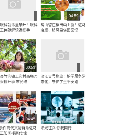
04:59
眼科就诊量攀升！眼科
确山留庄稻田画上新！驻马
王伟献解读近视手
店舰、移风易俗图案惊
00:53
县竹沟镇王岗村西梅园
滨江壹号物业：护学服务常
采摘旺季 市民结
态化，守护学生平安路
04:45
0余件商代文物首秀驻马
阳光征兵 你我同行
正阳闰楼商代“禽