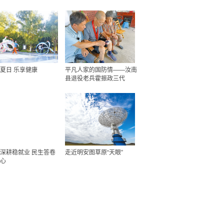
夏日 乐享健康
平凡人家的国防情——汝南
县退役老兵霍振政三代
深耕稳就业 民生答卷
走近明安图草原“天眼”
心