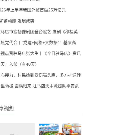
2026年上半年我国外贸首破25万亿元
锂”蓄动能 发展成势
驻马店市宏扬豫剧团登台献艺 豫剧《穆桂英
聚焦党代会丨“党建+网格+大数据”！基层高
央视点赞驻马店张大生丨《今日驻马店》资讯
今天，入伏（有40天）
暖心接力，村民捡到受伤猫头鹰，多方护送转
千里驰援 圆满归来 驻马店天中救援队平安凯
荐视频