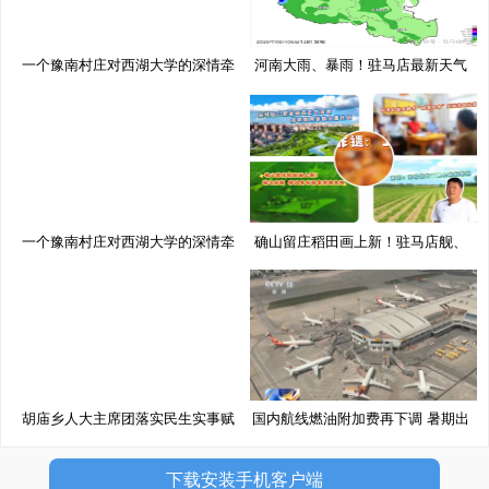
一个豫南村庄对西湖大学的深情牵
河南大雨、暴雨！驻马店最新天气
挂
预
一个豫南村庄对西湖大学的深情牵
确山留庄稻田画上新！驻马店舰、
挂
移
胡庙乡人大主席团落实民生实事赋
国内航线燃油附加费再下调 暑期出
能
下载安装手机客户端