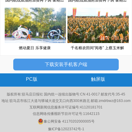
国内航线燃油附加费再下调 暑期出
国内航线燃油附加费再下调 暑期出
燃动夏日 乐享健康
千名粮农田间“阅卷” 上蔡玉米解
下载安装手机客户端
PC版
触屏版
版权所有:驻马店日报社 国内统一连续出版物号:CN 41-0017 邮发代号:35-45
地址:驻马店市练江大道与驿城大道交叉口向西300米路北 邮箱:zmdrbwz@163.com
互联网新闻信息服务许可证编号:41120181701
信息网络传播视听节目许可证号:11642115
豫公网安备 41170202000005号
豫ICP备12023742号-1