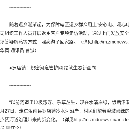
---------------
随着返乡潮渐起，为保障辖区返乡群众用上“安心电、暖心
司组织工作人员开展返乡客户专项走访活动，通过上门发放安全
场答疑解惑等方式，照亮游子回家路。（详见http://m.zmdnews.cn/a
华翼 通讯员 曹铖）
●罗店镇：织密河道管护网 绘就生态新画卷
---------------
“以前河道里垃圾漂浮、杂草丛生，现在水清岸绿，饭后沿着
月27日，走进汝南县罗店镇冷水河沿岸，村民们望着澄澈碧绿
点赞河道治理带来的新变化。（详见http://m.zmdnews.cn/artic
员 阮红全）