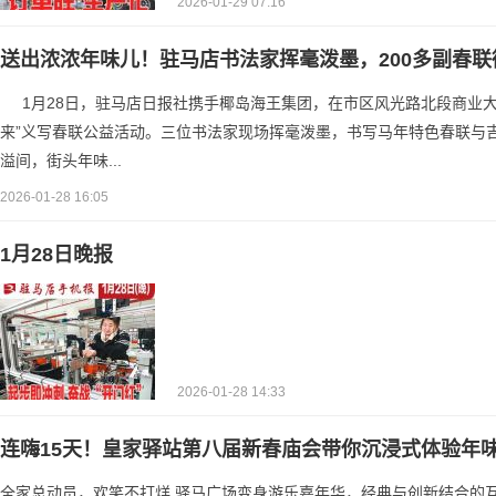
2026-01-29 07:16
送出浓浓年味儿！驻马店书法家挥毫泼墨，200多副春联
1月28日，驻马店日报社携手椰岛海王集团，在市区风光路北段商业大
来”义写春联公益活动。三位书法家现场挥毫泼墨，书写马年特色春联与
溢间，街头年味...
2026-01-28 16:05
1月28日晚报
2026-01-28 14:33
连嗨15天！皇家驿站第八届新春庙会带你沉浸式体验年
全家总动员，欢笑不打烊 驿马广场变身游乐嘉年华，经典与创新结合的