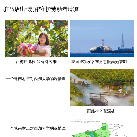
驻马店出“硬招”守护劳动者清凉
西梅挂满枝 果香引客来
我国成功发射东方慧眼高光谱01、
02
一个豫南村庄对西湖大学的深情牵
挂
画船撑入花深处
一个豫南村庄对西湖大学的深情牵
挂