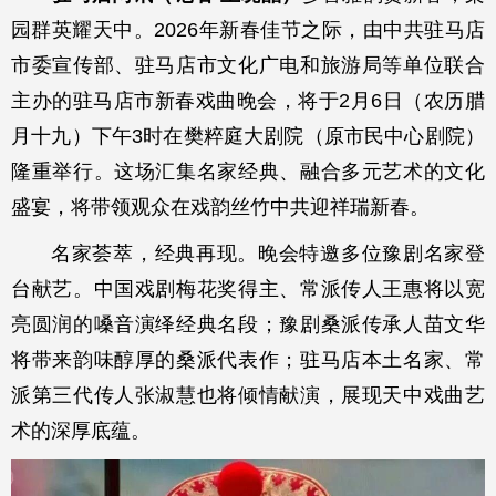
园群英耀天中。2026年新春佳节之际，由中共驻马店
市委宣传部、驻马店市文化广电和旅游局等单位联合
主办的驻马店市新春戏曲晚会，将于2月6日（农历腊
月十九）下午3时在樊粹庭大剧院（原市民中心剧院）
隆重举行。这场汇集名家经典、融合多元艺术的文化
盛宴，将带领观众在戏韵丝竹中共迎祥瑞新春。
名家荟萃，经典再现。晚会特邀多位豫剧名家登
台献艺。中国戏剧梅花奖得主、常派传人王惠将以宽
亮圆润的嗓音演绎经典名段；豫剧桑派传承人苗文华
将带来韵味醇厚的桑派代表作；驻马店本土名家、常
派第三代传人张淑慧也将倾情献演，展现天中戏曲艺
术的深厚底蕴。