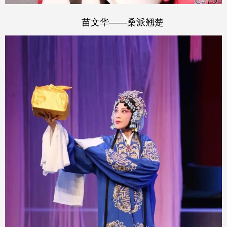
苗文华——桑派翘楚