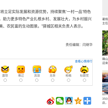
将立足实际发展和资源优势，持续聚焦‘一村一品’特色
，助力更多特色产业扎根乡村、发展壮大，为乡村振兴
暑假
主任
美、农民富的生动图景。”驿城区相关负责人表示。
责任编辑：闫继华
确山
查看心情排行
迎来
震惊
难过
流泪
无奈
枪稿
标题党
35
店，