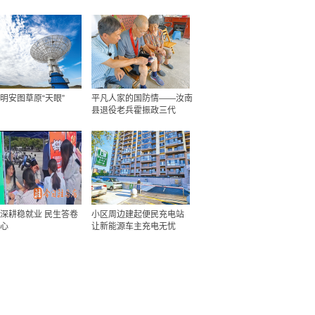
明安图草原“天眼”
平凡人家的国防情——汝南
县退役老兵霍振政三代
深耕稳就业 民生答卷
小区周边建起便民充电站
心
让新能源车主充电无忧