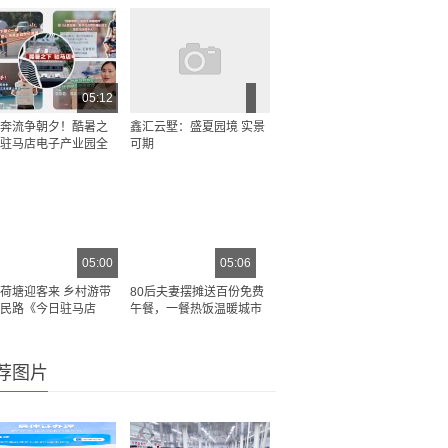
05:12
奔流争朝夕！酷暑之
鑫汇云墅：盛夏园境 实景
驻马店电子产业园全
可期
05:00
05:06
荷塘迎客来 乡村游带
80后夫妻摆摊送百份免费
民路《今日驻马店
午餐，一餐热饭温暖城市
荐图片