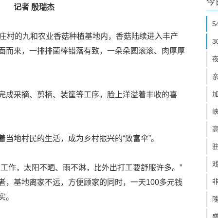
今
记者 殷瑞杰
古庄村的九和农业香菇种植基地内，香菇陆续进入丰产
面而来，一排排菌棒错落有致，一朵朵圆滚滚、肉厚厚
完成采摘、剪柄、装筐等工序，脸上洋溢着丰收的喜
着当地村民的生活，成为乡村振兴的“致富伞”。
面工作，太阳不晒、雨不淋，比外出打工要舒服许多。”
者，基地离家不远，方便顾家的同时，一天100多元钱
实。