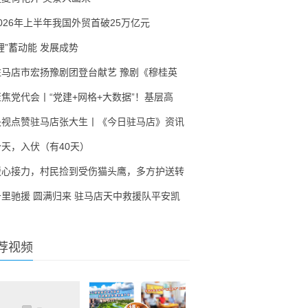
2026年上半年我国外贸首破25万亿元
锂”蓄动能 发展成势
驻马店市宏扬豫剧团登台献艺 豫剧《穆桂英
聚焦党代会丨“党建+网格+大数据”！基层高
央视点赞驻马店张大生丨《今日驻马店》资讯
今天，入伏（有40天）
暖心接力，村民捡到受伤猫头鹰，多方护送转
千里驰援 圆满归来 驻马店天中救援队平安凯
荐视频