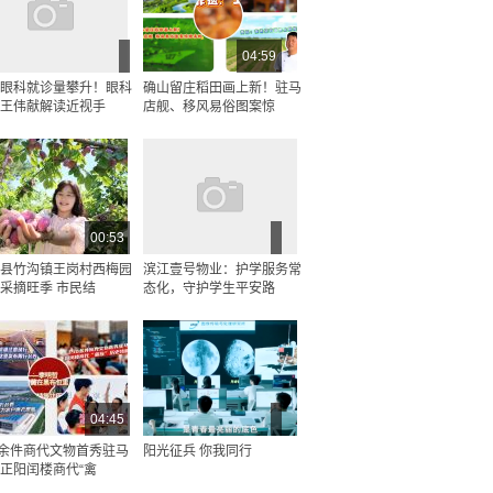
04:59
眼科就诊量攀升！眼科
确山留庄稻田画上新！驻马
王伟献解读近视手
店舰、移风易俗图案惊
00:53
县竹沟镇王岗村西梅园
滨江壹号物业：护学服务常
采摘旺季 市民结
态化，守护学生平安路
04:45
0余件商代文物首秀驻马
阳光征兵 你我同行
正阳闰楼商代“禽