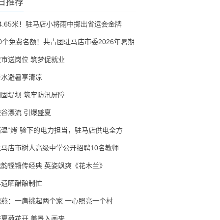
日推荐
54.65米！驻马店小将雨中掷出省运会金牌
30个免费名额！共青团驻马店市委2026年暑期
夜市送岗位 筑梦促就业
亲水避暑享清凉
加固堤坝 筑牢防汛屏障
峡谷漂流 引爆盛夏
高温“烤”验下的电力担当，驻马店供电全方
驻马店市树人高级中学公开招聘10名教师
戏韵铿锵传经典 英姿飒爽《花木兰》
非遗晒醋酿制忙
隗燕：一肩挑起两个家 一心照亮一个村
盛夏荷花开 美景入画来