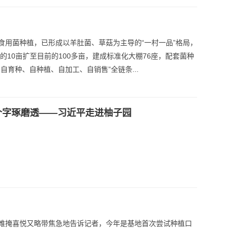
食用菌种植，已形成以羊肚菌、草菇为主导的“一村一品”格局，
年的10亩扩至目前的100多亩，建成标准化大棚76座，配套菌种
自育种、自种植、自加工、自销售”全链条...
个字琢磨透——习近平走进柚子园
难掩喜悦又略带焦急地告诉记者，今年是基地首次尝试种植口