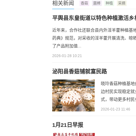
相关新闻
香菇
菌棒
种植
采摘
平舆县东皇街道以特色种植激活乡
近年来，合作社还联合县内外淫羊藿种植基
药典》规范，对采收的淫羊藿开展清洗、晾
了产品附加值...
2026-01-28 10:21
泌阳县香菇铺就富民路
晓玲香菇种植基地
边村民实现稳定就
式，带动更多村民
2026-01-23 11:46
1月21日早报