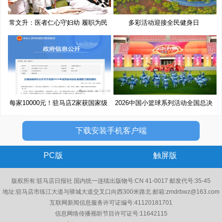
常文升：医者仁心守妇幼 履职为民
多彩活动迎接全民健身日
每家10000元！驻马店2家获国家级
2026中国小篮球系列活动全国总决
奖
赛
下载安装手机客户端
PC版
触屏版
版权所有:驻马店日报社 国内统一连续出版物号:CN 41-0017 邮发代号:35-45
地址:驻马店市练江大道与驿城大道交叉口向西300米路北 邮箱:zmdrbwz@163.com
互联网新闻信息服务许可证编号:41120181701
信息网络传播视听节目许可证号:11642115