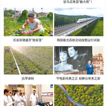
驻马店将迎“极大雨”！
百亩荷塘盛开“致富莲”
我国最北高铁启动按图运行试验
抗旱保秋
守电影经典之正 创舞台审美之新