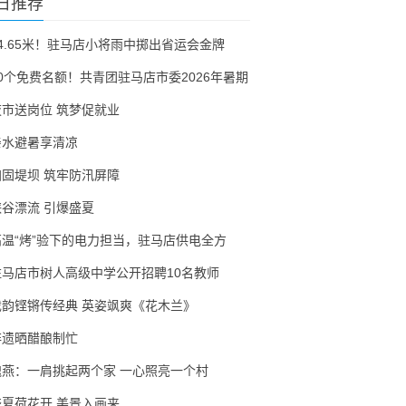
日推荐
54.65米！驻马店小将雨中掷出省运会金牌
30个免费名额！共青团驻马店市委2026年暑期
夜市送岗位 筑梦促就业
亲水避暑享清凉
加固堤坝 筑牢防汛屏障
峡谷漂流 引爆盛夏
高温“烤”验下的电力担当，驻马店供电全方
驻马店市树人高级中学公开招聘10名教师
戏韵铿锵传经典 英姿飒爽《花木兰》
非遗晒醋酿制忙
隗燕：一肩挑起两个家 一心照亮一个村
盛夏荷花开 美景入画来