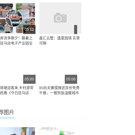
05:12
奔流争朝夕！酷暑之
鑫汇云墅：盛夏园境 实景
驻马店电子产业园全
可期
05:00
05:06
荷塘迎客来 乡村游带
80后夫妻摆摊送百份免费
民路《今日驻马店
午餐，一餐热饭温暖城市
荐图片