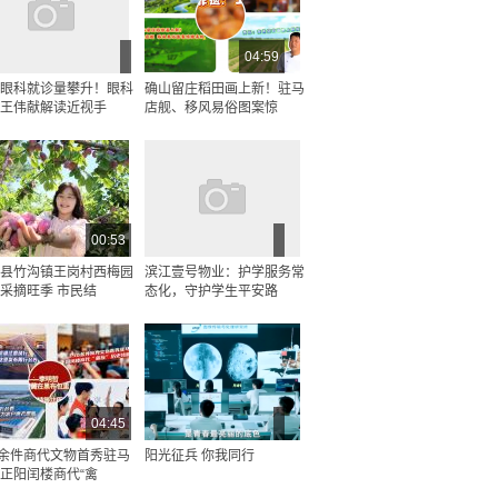
04:59
眼科就诊量攀升！眼科
确山留庄稻田画上新！驻马
王伟献解读近视手
店舰、移风易俗图案惊
00:53
县竹沟镇王岗村西梅园
滨江壹号物业：护学服务常
采摘旺季 市民结
态化，守护学生平安路
04:45
0余件商代文物首秀驻马
阳光征兵 你我同行
正阳闰楼商代“禽