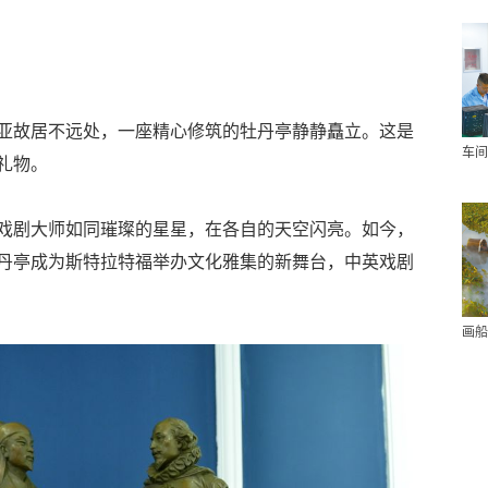
亚故居不远处，一座精心修筑的牡丹亭静静矗立。这是
车间
礼物。
戏剧大师如同璀璨的星星，在各自的天空闪亮。如今，
丹亭成为斯特拉特福举办文化雅集的新舞台，中英戏剧
画船