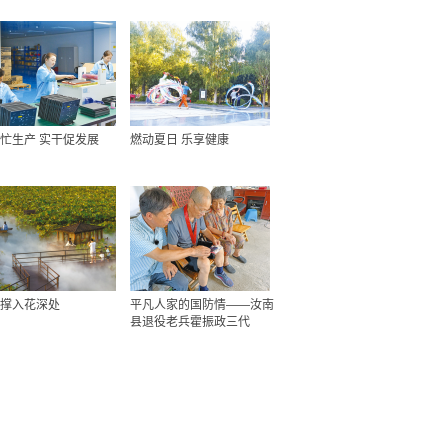
忙生产 实干促发展
燃动夏日 乐享健康
撑入花深处
平凡人家的国防情——汝南
县退役老兵霍振政三代