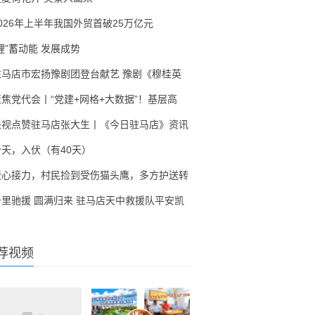
2026年上半年我国外贸首破25万亿元
锂”蓄动能 发展成势
驻马店市宏扬豫剧团登台献艺 豫剧《穆桂英
聚焦党代会丨“党建+网格+大数据”！基层高
央视点赞驻马店张大生丨《今日驻马店》资讯
今天，入伏（有40天）
暖心接力，村民捡到受伤猫头鹰，多方护送转
千里驰援 圆满归来 驻马店天中救援队平安凯
荐视频