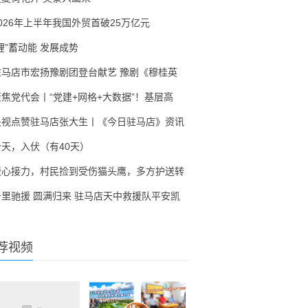
2026年上半年我国外贸首破25万亿元
锂”蓄动能 发展成势
驻马店市宏扬豫剧团登台献艺 豫剧《穆桂英
聚焦党代会丨“党建+网格+大数据”！基层高
央视点赞驻马店张大生丨《今日驻马店》资讯
今天，入伏（有40天）
暖心接力，村民捡到受伤猫头鹰，多方护送转
千里驰援 圆满归来 驻马店天中救援队平安凯
荐视频