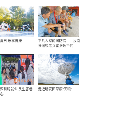
夏日 乐享健康
平凡人家的国防情——汝南
县退役老兵霍振政三代
深耕稳就业 民生答卷
走近明安图草原“天眼”
心