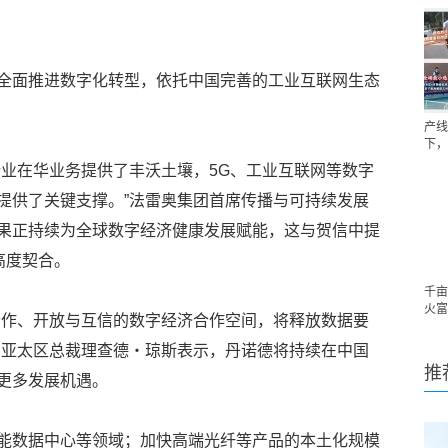
全面推进数字化转型，依托中国完善的工业互联网生态
产线
下，
企业在华业务提供了丰沃土壤，5G、工业互联网等数字
提供了关键支撑。”法雷奥集团首席传播与可持续发展
果正持续为全球数字经济健康发展赋能，这与贺信中提
高度契合。
千亩
火富
合作、开放与互信的数字经济合作空间，将释放数据要
、亚太区总裁理查德・琼斯表示，丹诺德将持续在中国
推
更多发展机遇。
能数据中心等领域；加快高端光纤等产品的本土化规模