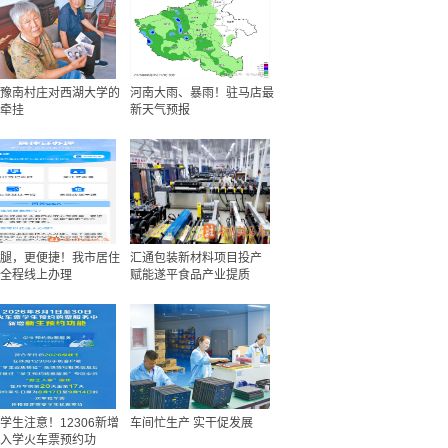
豫南村庄对西湖大学的
河南大雨、暴雨！驻马店最
牵挂
新天气预报
腿，更便捷！我市居住
汇通包装新材料项目投产
全程线上办理
赋能遂平食品产业提质
学生注意！12306新增
车间忙生产 实干促发展
入学火车票预约功