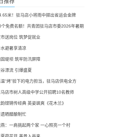
日推荐
54.65米！驻马店小将雨中掷出省运会金牌
30个免费名额！共青团驻马店市委2026年暑期
夜市送岗位 筑梦促就业
亲水避暑享清凉
加固堤坝 筑牢防汛屏障
峡谷漂流 引爆盛夏
高温“烤”验下的电力担当，驻马店供电全方
驻马店市树人高级中学公开招聘10名教师
戏韵铿锵传经典 英姿飒爽《花木兰》
非遗晒醋酿制忙
隗燕：一肩挑起两个家 一心照亮一个村
盛夏荷花开 美景入画来