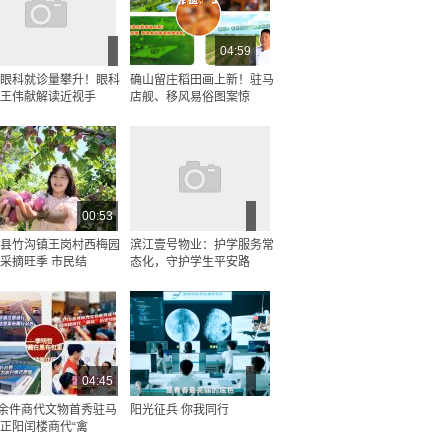
04:59
眼科就诊量攀升！眼科
确山留庄稻田画上新！驻马
王伟献解读近视手
店舰、移风易俗图案惊
00:53
县竹沟镇王岗村西梅园
滨江壹号物业：护学服务常
采摘旺季 市民结
态化，守护学生平安路
04:45
0余件商代文物首秀驻马
阳光征兵 你我同行
正阳闰楼商代“禽