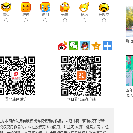
震惊
难过
流泪
无奈
枪稿
标题党
燃动
五年
暖人
驻马店网微信
今日驻马店客户端
，均为本网合法拥有版权或有权使用的作品，未经本网书面授权不得转
授权使用作品的，应在授权范围内使用，并注明“来源：驻马店网”。任