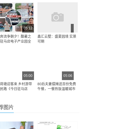
05:12
奔流争朝夕！酷暑之
鑫汇云墅：盛夏园境 实景
驻马店电子产业园全
可期
05:00
05:06
荷塘迎客来 乡村游带
80后夫妻摆摊送百份免费
民路《今日驻马店
午餐，一餐热饭温暖城市
荐图片