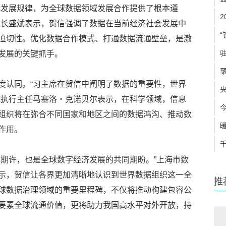
代发展规律，为全球数据领域发展合作提供了根本遵
校长盛斌表示，贺信强调了数据在当前经济社会发展中
“
迫切性。优化数据合作模式、打通数据流通壁垒，是激
发展的关键抓手。
度认同。“习主席在贺信中阐明了数据的重要性，世界
院执行主任马塞洛・克诺贝尔表示，在科学领域，信息
组织将在弥合不同国家和地区之间的数据鸿沟、推动数
作用。
切期许，也是全球数字经济发展的共同期盼。”上海市数
示，贺信让各界更加清晰地认识到世界数据组织这一全
推
球数据治理领域的重要里程碑，不仅将推动构建包容公
要素全球流通价值，更将助力我国高水平对外开放，持