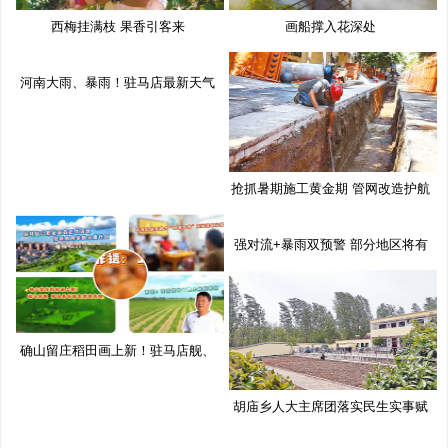
西梅挂满枝 果香引客来
画船撑入花深处
河南大雨、暴雨！驻马店最新天气
预
抢抓暑期施工黄金期 管网改造护航
强对流+暴雨双预警 部分地区将有
10
确山留庄稻田画上新！驻马店舰、
移
胡庙乡人大主席团落实民生实事赋
能