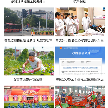
多彩活动迎接全民健身日
抗旱保秋
智能监控搭配语音劝导 规范电动车
常文升：医者仁心守妇幼 履职为民
百亩荷塘盛开“致富莲”
每家10000元！驻马店2家获国家级
奖