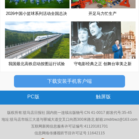
2026中国小篮球系列活动全国总决
开足马力忙生产
赛
我国最北高铁启动按图运行试验
守电影经典之正 创舞台审美之新
下载安装手机客户端
PC版
触屏版
版权所有:驻马店日报社 国内统一连续出版物号:CN 41-0017 邮发代号:35-45
地址:驻马店市练江大道与驿城大道交叉口向西300米路北 邮箱:zmdrbwz@163.com
互联网新闻信息服务许可证编号:41120181701
信息网络传播视听节目许可证号:11642115