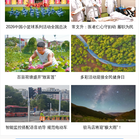
2026中国小篮球系列活动全国总决
常文升：医者仁心守妇幼 履职为民
赛
百亩荷塘盛开“致富莲”
多彩活动迎接全民健身日
智能监控搭配语音劝导 规范电动车
驻马店将迎“极大雨”！