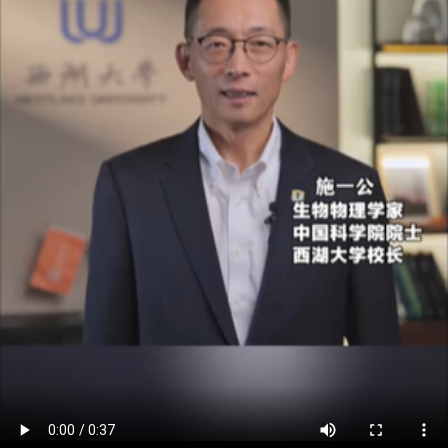
涉及河南！自然资源部发布地质灾害防治重磅方
河南金刚石跑出新赛道
驻马店市科技馆短视频获国际科学表演大赛优胜
每人2000元！2027届高校毕业生求职创业补贴申
企业牵头建设！2026年河南省技术创新中心开始
7月中国物流业景气指数为50.4% 总体保持扩张
电力市场迎来大动作！河南就电力市场系列规则
8月需重点关注哪些极端天气
驻马店通报7起典型案例