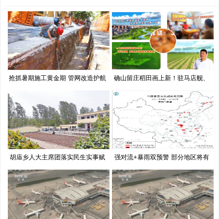
抢抓暑期施工黄金期 管网改造护航
确山留庄稻田画上新！驻马店舰、
移
胡庙乡人大主席团落实民生实事赋
强对流+暴雨双预警 部分地区将有
能
10