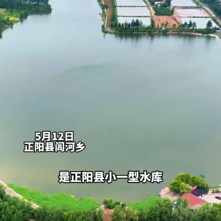
精彩推荐
为何近期台风“扎堆”来袭？气象专家解读
冲刺GDP“2万亿目标” 中部三城谁将率先撞线
让药品更好触达患者 网络平台成多款新药首发
立秋即入秋？哪些地方依然高温持续？立秋三问
河南外贸单品缘何持续“爆单”
南水北调中线工程调水突破800亿立方米
河南新增100种门诊特药可省内异地就医直接结
我国外贸进出口规模连续5个月超过4万亿元
8月7日将迎来立秋 滋阴润肺的养生茶如何制作