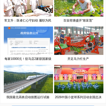
常文升：医者仁心守妇幼 履职为民
百亩荷塘盛开“致富莲”
每家10000元！驻马店2家获国家级
开足马力忙生产
奖
我国最北高铁启动按图运行试验
2026中国小篮球系列活动全国总决
赛