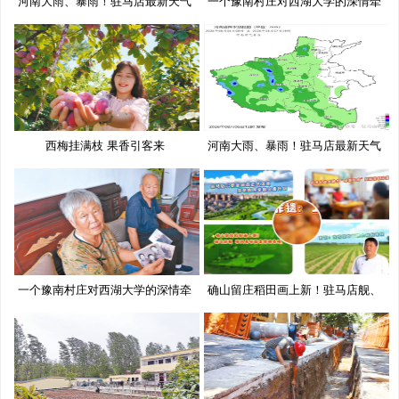
河南大雨、暴雨！驻马店最新天气
一个豫南村庄对西湖大学的深情牵
预
挂
西梅挂满枝 果香引客来
河南大雨、暴雨！驻马店最新天气
预
一个豫南村庄对西湖大学的深情牵
确山留庄稻田画上新！驻马店舰、
挂
移