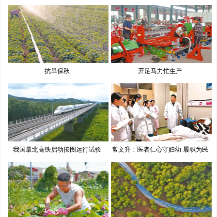
抗旱保秋
开足马力忙生产
我国最北高铁启动按图运行试验
常文升：医者仁心守妇幼 履职为民