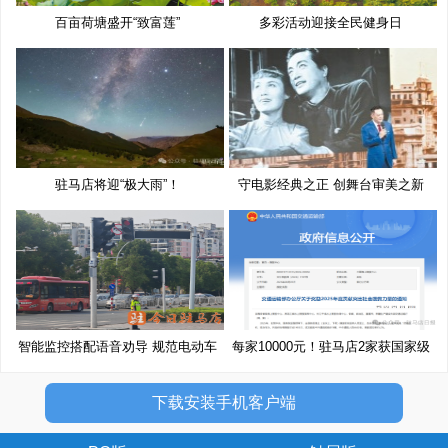
百亩荷塘盛开“致富莲”
多彩活动迎接全民健身日
驻马店将迎“极大雨”！
守电影经典之正 创舞台审美之新
智能监控搭配语音劝导 规范电动车
每家10000元！驻马店2家获国家级
奖
下载安装手机客户端