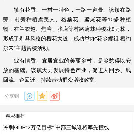
镇有花香。一村一特色，一路一道景。该镇在路
旁、村旁种植虞美人、格桑花、鸢尾花等10多种植
物，在兰衣赵、焦湾、张店等村路肩栽种樱花8万株，
形成了别具风格的樱花大道，成功举办“花乡嫘祖 樱约
尔来”主题赏樱活动。
业有情香。宜居宜业的美丽乡村，是乡愁得以安
放的基础。该镇大力发展特色产业，促进人回乡、钱
回流、企回迁，持续带动群众增收致富。
分享到
精彩推荐
冲刺GDP“2万亿目标” 中部三城谁将率先撞线