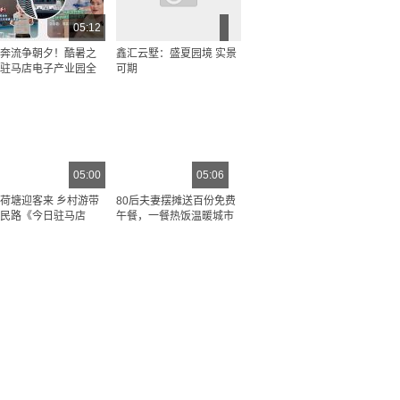
05:12
奔流争朝夕！酷暑之
鑫汇云墅：盛夏园境 实景
驻马店电子产业园全
可期
05:00
05:06
荷塘迎客来 乡村游带
80后夫妻摆摊送百份免费
民路《今日驻马店
午餐，一餐热饭温暖城市