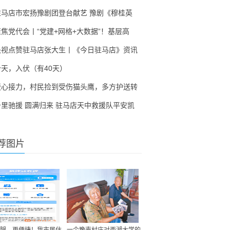
驻马店市宏扬豫剧团登台献艺 豫剧《穆桂英
聚焦党代会丨“党建+网格+大数据”！基层高
央视点赞驻马店张大生丨《今日驻马店》资讯
今天，入伏（有40天）
暖心接力，村民捡到受伤猫头鹰，多方护送转
千里驰援 圆满归来 驻马店天中救援队平安凯
荐图片