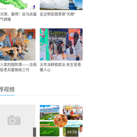
大雨、暴雨！驻马店最
走近明安图草原“天眼”
气预报
人家的国防情——汝南
五年深耕稳就业 民生答卷
役老兵霍振政三代
暖人心
荐视频
04:59