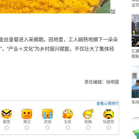
零跑
证可
加
金丝皇菊进入采摘期。田地里，工人娴熟地摘下一朵朵
”，“产业＋文化”为乡村振兴赋能，不仅壮大了集体经
汇通
赋能
责任编辑：徐明霞
车间
查看心情排行
震惊
难过
流泪
无奈
枪稿
标题党