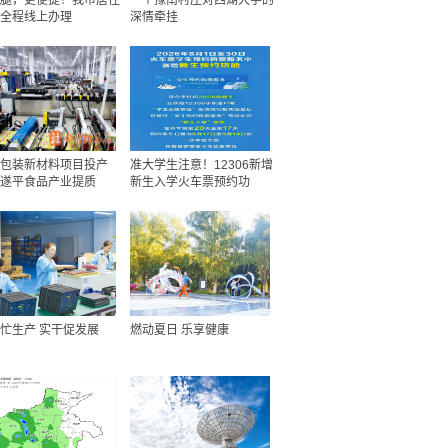
腿，更便捷！我市居住
一个豫南村庄对西湖大学的
全程线上办理
深情牵挂
包装新材料项目投产
准大学生注意！12306新增
遂平食品产业提质
新生入学火车票预约功
忙生产 实干促发展
燃动夏日 乐享健康