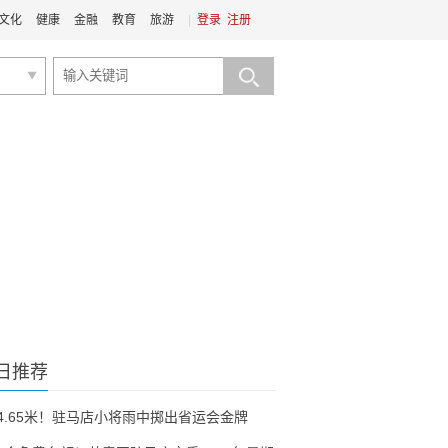
文化
健康
金融
教育
旅游
|
登录
注册
日推荐
54.65米！驻马店小将雨中掷出省运会金牌