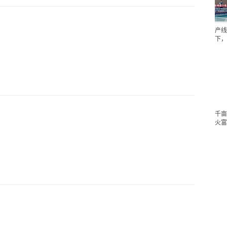
产线
下，
千亩
火富