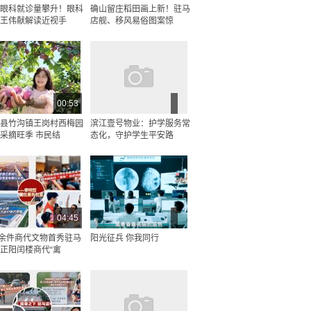
眼科就诊量攀升！眼科
确山留庄稻田画上新！驻马
王伟献解读近视手
店舰、移风易俗图案惊
00:53
县竹沟镇王岗村西梅园
滨江壹号物业：护学服务常
采摘旺季 市民结
态化，守护学生平安路
04:45
0余件商代文物首秀驻马
阳光征兵 你我同行
正阳闰楼商代“禽