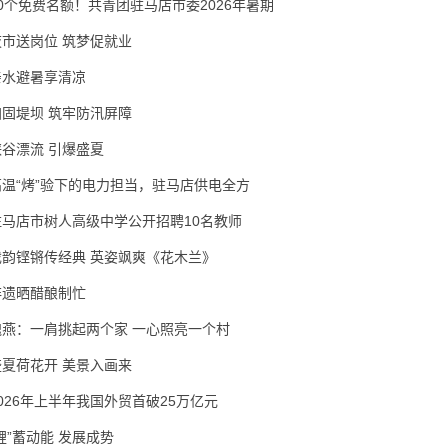
30个免费名额！共青团驻马店市委2026年暑期
夜市送岗位 筑梦促就业
亲水避暑享清凉
加固堤坝 筑牢防汛屏障
峡谷漂流 引爆盛夏
高温“烤”验下的电力担当，驻马店供电全方
驻马店市树人高级中学公开招聘10名教师
戏韵铿锵传经典 英姿飒爽《花木兰》
非遗晒醋酿制忙
隗燕：一肩挑起两个家 一心照亮一个村
盛夏荷花开 美景入画来
2026年上半年我国外贸首破25万亿元
锂”蓄动能 发展成势