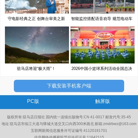
守电影经典之正 创舞台审美之新
智能监控搭配语音劝导 规范电动车
驻马店将迎“极大雨”！
2026中国小篮球系列活动全国总决
赛
下载安装手机客户端
PC版
触屏版
版权所有:驻马店日报社 国内统一连续出版物号:CN 41-0017 邮发代号:35-45
地址:驻马店市练江大道与驿城大道交叉口向西300米路北 邮箱:zmdrbwz@163.com
互联网新闻信息服务许可证编号:41120181701
信息网络传播视听节目许可证号:11642115