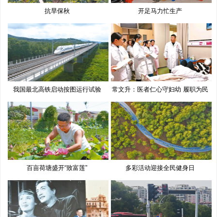
抗旱保秋
开足马力忙生产
我国最北高铁启动按图运行试验
常文升：医者仁心守妇幼 履职为民
百亩荷塘盛开“致富莲”
多彩活动迎接全民健身日