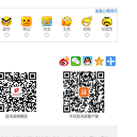
查看心情排行
震惊
难过
流泪
无奈
枪稿
标题党
驻马店网微信
今日驻马店客户端