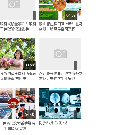
04:59
眼科就诊量攀升！眼科
确山留庄稻田画上新！驻马
王伟献解读近视手
店舰、移风易俗图案惊
00:53
县竹沟镇王岗村西梅园
滨江壹号物业：护学服务常
采摘旺季 市民结
态化，守护学生平安路
04:45
0余件商代文物首秀驻马
阳光征兵 你我同行
正阳闰楼商代“禽