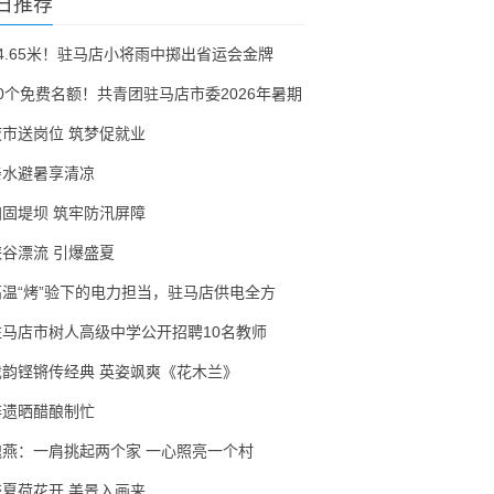
日推荐
54.65米！驻马店小将雨中掷出省运会金牌
30个免费名额！共青团驻马店市委2026年暑期
夜市送岗位 筑梦促就业
亲水避暑享清凉
加固堤坝 筑牢防汛屏障
峡谷漂流 引爆盛夏
高温“烤”验下的电力担当，驻马店供电全方
驻马店市树人高级中学公开招聘10名教师
戏韵铿锵传经典 英姿飒爽《花木兰》
非遗晒醋酿制忙
隗燕：一肩挑起两个家 一心照亮一个村
盛夏荷花开 美景入画来