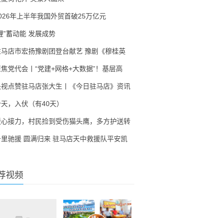
2026年上半年我国外贸首破25万亿元
锂”蓄动能 发展成势
驻马店市宏扬豫剧团登台献艺 豫剧《穆桂英
聚焦党代会丨“党建+网格+大数据”！基层高
央视点赞驻马店张大生丨《今日驻马店》资讯
今天，入伏（有40天）
暖心接力，村民捡到受伤猫头鹰，多方护送转
千里驰援 圆满归来 驻马店天中救援队平安凯
荐视频