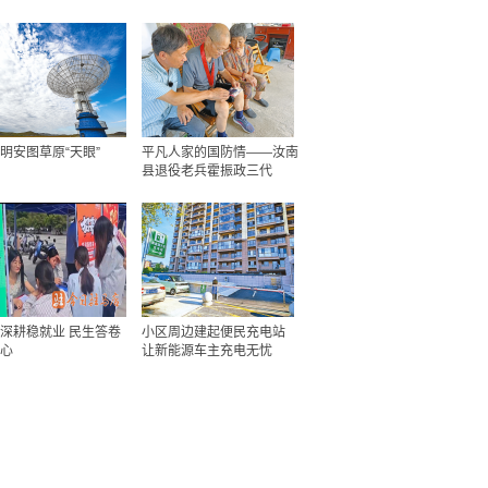
明安图草原“天眼”
平凡人家的国防情——汝南
县退役老兵霍振政三代
深耕稳就业 民生答卷
小区周边建起便民充电站
心
让新能源车主充电无忧