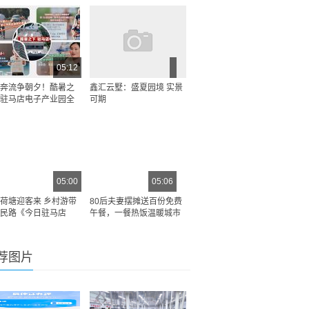
05:12
奔流争朝夕！酷暑之
鑫汇云墅：盛夏园境 实景
驻马店电子产业园全
可期
05:00
05:06
荷塘迎客来 乡村游带
80后夫妻摆摊送百份免费
民路《今日驻马店
午餐，一餐热饭温暖城市
荐图片