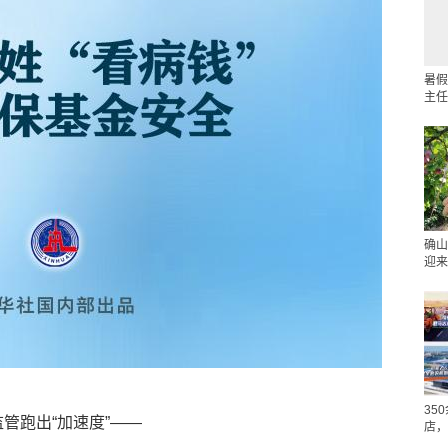
暑假
主任
确山
迎来
35
监管跑出“加速度”——
店，