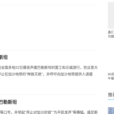
鑫汇
可期
斯坦
大利全国多地22日爆发声援巴勒斯坦的罢工和示威游行，抗议意大
止在加沙地带的“种族灭绝”，并呼吁向加沙地带提供人道援
80
午餐
推
巴勒斯坦
等口号，并举起“停止对加沙封锁”“为平民发声”等横幅。威尼斯