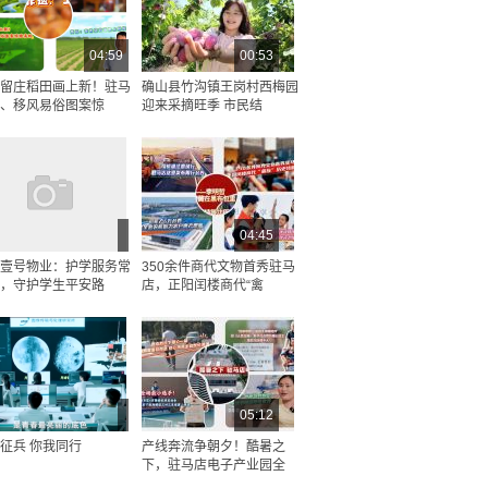
04:59
00:53
留庄稻田画上新！驻马
确山县竹沟镇王岗村西梅园
、移风易俗图案惊
迎来采摘旺季 市民结
04:45
壹号物业：护学服务常
350余件商代文物首秀驻马
，守护学生平安路
店，正阳闰楼商代“禽
05:12
征兵 你我同行
产线奔流争朝夕！酷暑之
下，驻马店电子产业园全