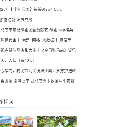
2026年上半年我国外贸首破25万亿元
锂”蓄动能 发展成势
驻马店市宏扬豫剧团登台献艺 豫剧《穆桂英
聚焦党代会丨“党建+网格+大数据”！基层高
央视点赞驻马店张大生丨《今日驻马店》资讯
今天，入伏（有40天）
暖心接力，村民捡到受伤猫头鹰，多方护送转
千里驰援 圆满归来 驻马店天中救援队平安凯
荐视频