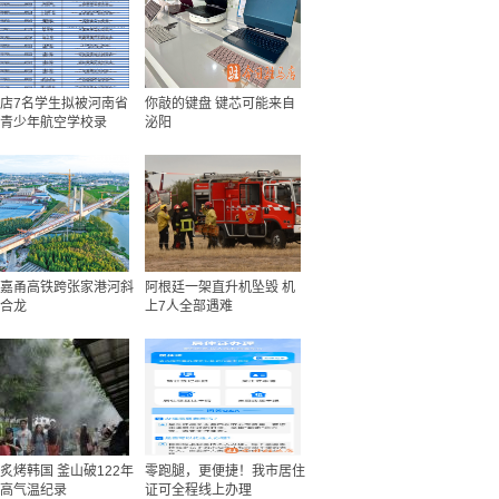
店7名学生拟被河南省
你敲的键盘 键芯可能来自
青少年航空学校录
泌阳
嘉甬高铁跨张家港河斜
阿根廷一架直升机坠毁 机
合龙
上7人全部遇难
炙烤韩国 釜山破122年
零跑腿，更便捷！我市居住
高气温纪录
证可全程线上办理