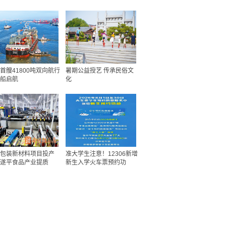
首艘41800吨双向航行
暑期公益授艺 传承民俗文
船启航
化
包装新材料项目投产
准大学生注意！12306新增
遂平食品产业提质
新生入学火车票预约功