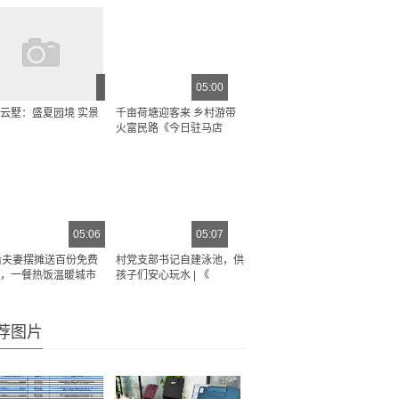
05:00
云墅：盛夏园境 实景
千亩荷塘迎客来 乡村游带
火富民路《今日驻马店
05:06
05:07
后夫妻摆摊送百份免费
村党支部书记自建泳池，供
，一餐热饭温暖城市
孩子们安心玩水 | 《
荐图片