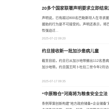
20多个国家联署声明要求立即结束
声明说，已有超过800名巴勒斯坦人在寻求
援助的行为是不可接受的。声明还表示，将巴
性强迫迁...
2025-07-22 09:20
约旦接收新一批加沙患病儿童
截至目前，约旦已从加沙地带撤出112名患
加沙地带。约旦国王阿卜杜拉二世今年2月访
2025-07-17 09:35
“中原粮仓”河南将为粮食安全立法
条例草案创新构建“地方政府储备+企业储备