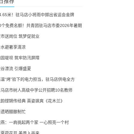
日推荐
54.65米！驻马店小将雨中掷出省运会金牌
30个免费名额！共青团驻马店市委2026年暑期
夜市送岗位 筑梦促就业
亲水避暑享清凉
加固堤坝 筑牢防汛屏障
峡谷漂流 引爆盛夏
高温“烤”验下的电力担当，驻马店供电全方
驻马店市树人高级中学公开招聘10名教师
戏韵铿锵传经典 英姿飒爽《花木兰》
非遗晒醋酿制忙
隗燕：一肩挑起两个家 一心照亮一个村
盛夏荷花开 美景入画来