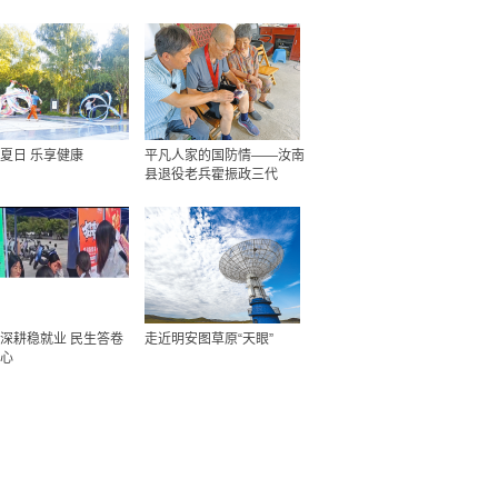
夏日 乐享健康
平凡人家的国防情——汝南
县退役老兵霍振政三代
深耕稳就业 民生答卷
走近明安图草原“天眼”
心