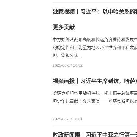
独家视频丨习近平：以中哈关系的
更多贡献
中方始终从战略高度和长远角度看待和发展
的稳定性和正能量为地区乃至世界和平和发
坦，您被公认...
2025-06-17 10:02
视频画报｜习近平主席到访，哈萨
哈萨克斯坦空军战机护航，托卡耶夫总统率
坦少年儿童献上文艺表演——哈萨克斯坦以
2025-06-17 10:01
时政新闻眼丨习近平中亚之行第一