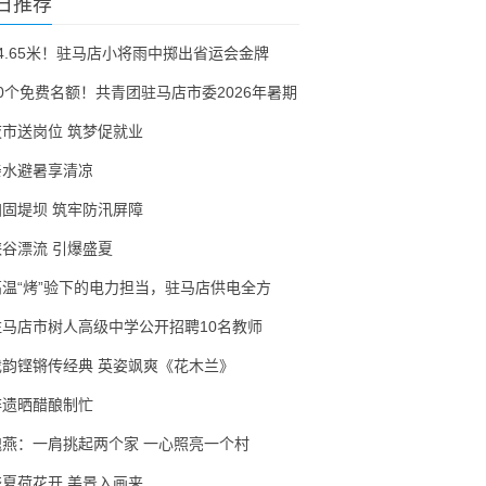
日推荐
54.65米！驻马店小将雨中掷出省运会金牌
30个免费名额！共青团驻马店市委2026年暑期
夜市送岗位 筑梦促就业
亲水避暑享清凉
加固堤坝 筑牢防汛屏障
峡谷漂流 引爆盛夏
高温“烤”验下的电力担当，驻马店供电全方
驻马店市树人高级中学公开招聘10名教师
戏韵铿锵传经典 英姿飒爽《花木兰》
非遗晒醋酿制忙
隗燕：一肩挑起两个家 一心照亮一个村
盛夏荷花开 美景入画来