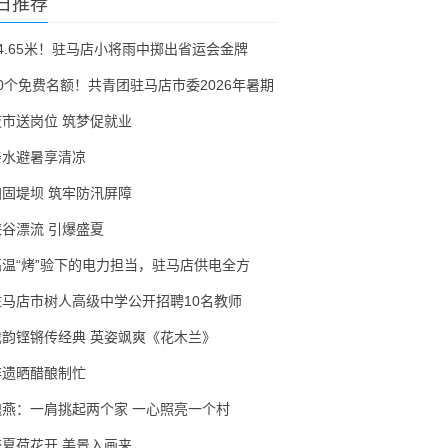
日推荐
54.65米！驻马店小将雨中掷出省运会金牌
30个免费名额！共青团驻马店市委2026年暑期
夜市送岗位 筑梦促就业
亲水避暑享清凉
加固堤坝 筑牢防汛屏障
峡谷漂流 引爆盛夏
高温“烤”验下的电力担当，驻马店供电全方
驻马店市树人高级中学公开招聘10名教师
戏韵铿锵传经典 英姿飒爽《花木兰》
非遗晒醋酿制忙
隗燕：一肩挑起两个家 一心照亮一个村
盛夏荷花开 美景入画来