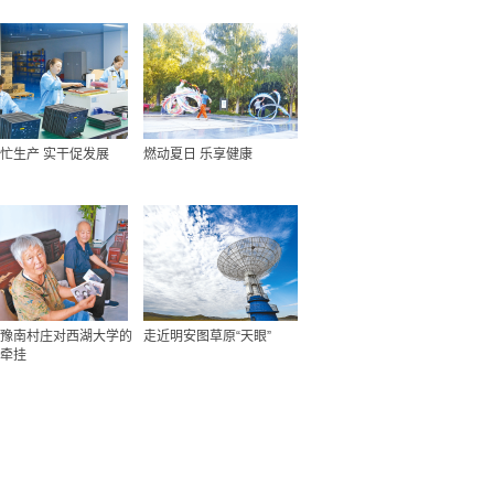
忙生产 实干促发展
燃动夏日 乐享健康
豫南村庄对西湖大学的
走近明安图草原“天眼”
牵挂