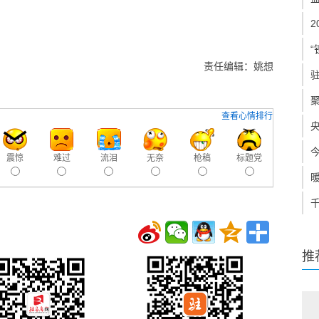
“
责任编辑：姚想
查看心情排行
震惊
难过
流泪
无奈
枪稿
标题党
推