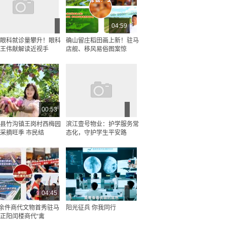
04:59
眼科就诊量攀升！眼科
确山留庄稻田画上新！驻马
王伟献解读近视手
店舰、移风易俗图案惊
00:53
县竹沟镇王岗村西梅园
滨江壹号物业：护学服务常
采摘旺季 市民结
态化，守护学生平安路
04:45
0余件商代文物首秀驻马
阳光征兵 你我同行
正阳闰楼商代“禽