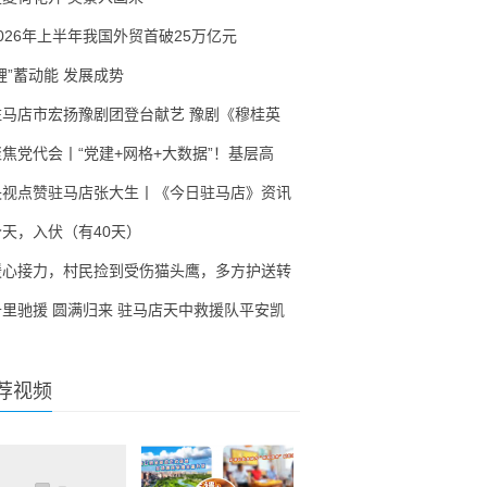
2026年上半年我国外贸首破25万亿元
锂”蓄动能 发展成势
驻马店市宏扬豫剧团登台献艺 豫剧《穆桂英
聚焦党代会丨“党建+网格+大数据”！基层高
央视点赞驻马店张大生丨《今日驻马店》资讯
今天，入伏（有40天）
暖心接力，村民捡到受伤猫头鹰，多方护送转
千里驰援 圆满归来 驻马店天中救援队平安凯
荐视频