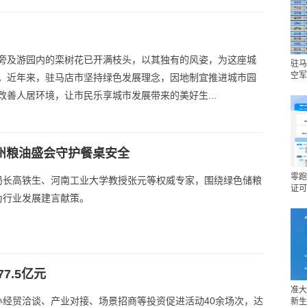
旁及游园内的栾树花已开满枝头，以其独有的风姿，为这座城
驻马
空军
。近年来，驻马店市坚持绿色发展理念，因地制宜推进城市园
改善人居环境，让市民乐享城市发展带来的美好生...
郑州粮油盛会守护餐桌安全
零跑
局长高铁生、河南工业大学教授张元等权威专家，围绕绿色储粮
证可
为行业发展建言献策。
7.5亿元
准大
经贸洽谈、产业对接、场景招商等投资促进活动40余场次，达
新生