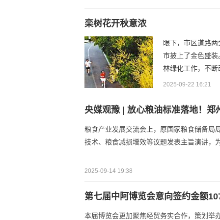
栾树花开秋意浓
眼下，市区道路两
市披上了金色盛装
林绿化工作，不断
2025-09-22 16:21
央媒观豫 | 放心粮油标准落地！
粮食产业发展交流会上，原国家粮食储备局
技术、粮食减损增效等议题发表主旨演讲，
2025-09-14 19:38
第七届中阿博览会意向签约金额107
本届博览会更加聚焦经贸务实合作，策划举办