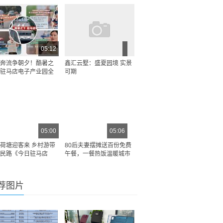
05:12
奔流争朝夕！酷暑之
鑫汇云墅：盛夏园境 实景
驻马店电子产业园全
可期
05:00
05:06
荷塘迎客来 乡村游带
80后夫妻摆摊送百份免费
民路《今日驻马店
午餐，一餐热饭温暖城市
荐图片