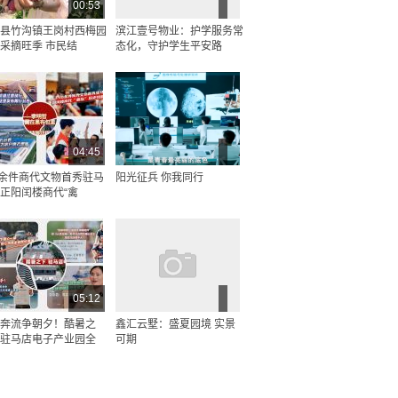
00:53
县竹沟镇王岗村西梅园
滨江壹号物业：护学服务常
采摘旺季 市民结
态化，守护学生平安路
04:45
0余件商代文物首秀驻马
阳光征兵 你我同行
正阳闰楼商代“禽
05:12
奔流争朝夕！酷暑之
鑫汇云墅：盛夏园境 实景
驻马店电子产业园全
可期