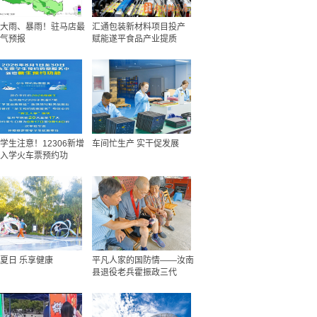
大雨、暴雨！驻马店最
汇通包装新材料项目投产
气预报
赋能遂平食品产业提质
学生注意！12306新增
车间忙生产 实干促发展
入学火车票预约功
夏日 乐享健康
平凡人家的国防情——汝南
县退役老兵霍振政三代