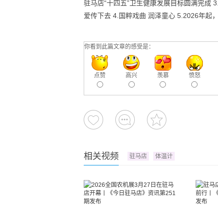
驻马店“十四五”卫生健康发展目标圆满完成 
爱传下去 4.国粹戏曲 润泽童心 5.2026
你看到此篇文章的感受是：
点赞
高兴
羡慕
愤怒
相关视频
驻马店
体温计