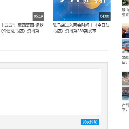
确山
迎来
05:19
04:00
“十五五”：擘画蓝图·逐梦
驻马店进入两会时间丨《今日驻
《今日驻马店》资讯第
马店》资讯第239期发布
发布
35
店，
产线
下，