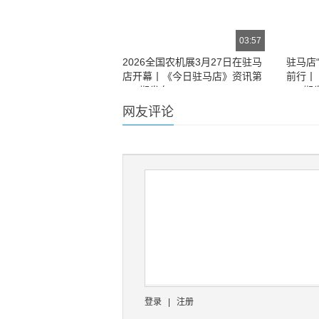
03:57
2026全国农机展3月27日在驻马
驻马店
店开幕丨《今日驻马店》资讯第
前行丨
251期发布
242期
网友评论
登录
|
注册