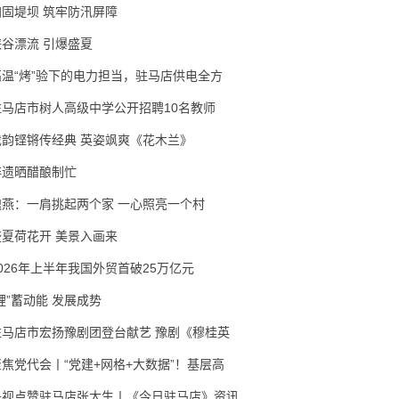
加固堤坝 筑牢防汛屏障
峡谷漂流 引爆盛夏
高温“烤”验下的电力担当，驻马店供电全方
驻马店市树人高级中学公开招聘10名教师
戏韵铿锵传经典 英姿飒爽《花木兰》
非遗晒醋酿制忙
隗燕：一肩挑起两个家 一心照亮一个村
盛夏荷花开 美景入画来
2026年上半年我国外贸首破25万亿元
锂”蓄动能 发展成势
驻马店市宏扬豫剧团登台献艺 豫剧《穆桂英
聚焦党代会丨“党建+网格+大数据”！基层高
央视点赞驻马店张大生丨《今日驻马店》资讯