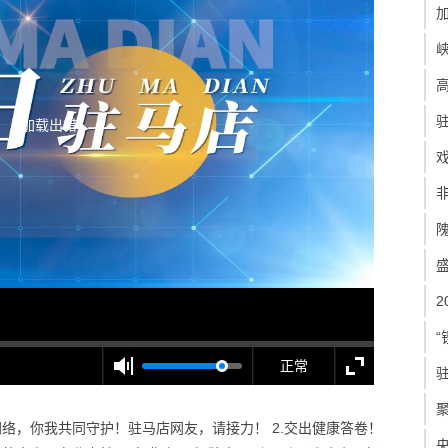
加载出错
“
正常
朗网络，你我共同守护！驻马店网友，请接力！ 2.交出健康答卷！