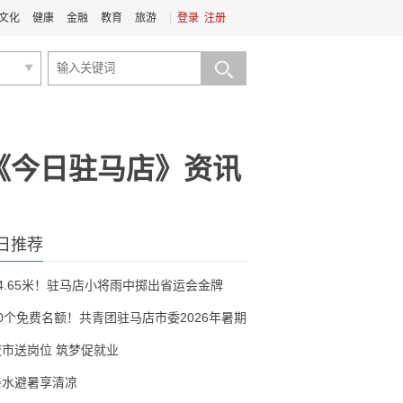
文化
健康
金融
教育
旅游
|
登录
注册
《今日驻马店》资讯
日推荐
54.65米！驻马店小将雨中掷出省运会金牌
30个免费名额！共青团驻马店市委2026年暑期
夜市送岗位 筑梦促就业
亲水避暑享清凉