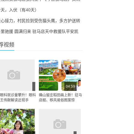
今天，入伏（有40天）
暖心接力，村民捡到受伤猫头鹰，多方护送转
千里驰援 圆满归来 驻马店天中救援队平安凯
荐视频
04:59
眼科就诊量攀升！眼科
确山留庄稻田画上新！驻马
王伟献解读近视手
店舰、移风易俗图案惊