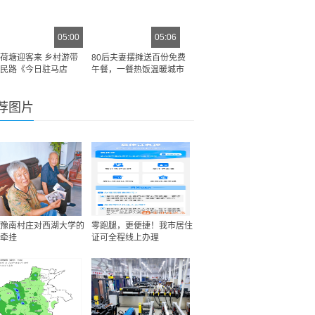
05:00
05:06
荷塘迎客来 乡村游带
80后夫妻摆摊送百份免费
民路《今日驻马店
午餐，一餐热饭温暖城市
荐图片
豫南村庄对西湖大学的
零跑腿，更便捷！我市居住
牵挂
证可全程线上办理