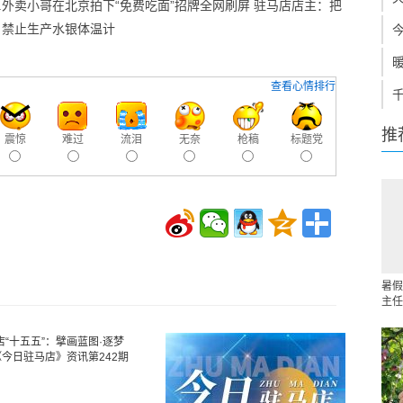
3.外卖小哥在北京拍下“免费吃面”招牌全网刷屏 驻马店店主：把
年起，禁止生产水银体温计
查看心情排行
推
震惊
难过
流泪
无奈
枪稿
标题党
暑假
主任