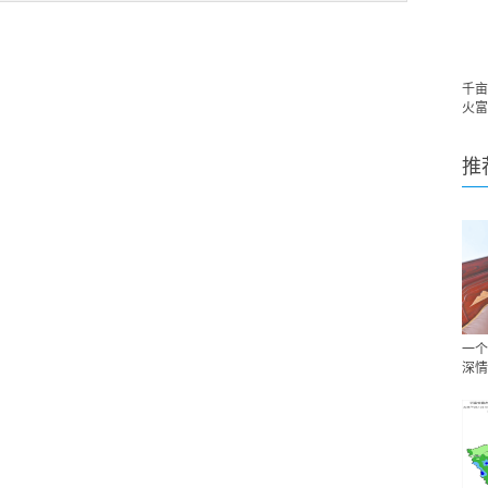
千亩
火富
推
一个
深情