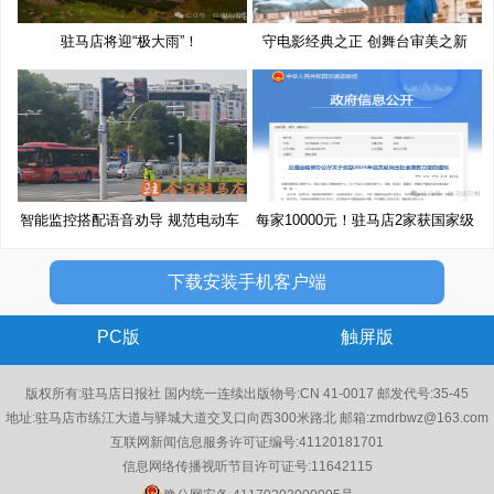
驻马店将迎“极大雨”！
守电影经典之正 创舞台审美之新
智能监控搭配语音劝导 规范电动车
每家10000元！驻马店2家获国家级
奖
下载安装手机客户端
PC版
触屏版
版权所有:驻马店日报社 国内统一连续出版物号:CN 41-0017 邮发代号:35-45
地址:驻马店市练江大道与驿城大道交叉口向西300米路北 邮箱:zmdrbwz@163.com
互联网新闻信息服务许可证编号:41120181701
信息网络传播视听节目许可证号:11642115