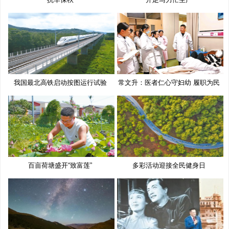
我国最北高铁启动按图运行试验
常文升：医者仁心守妇幼 履职为民
百亩荷塘盛开“致富莲”
多彩活动迎接全民健身日