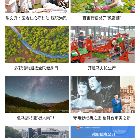
常文升：医者仁心守妇幼 履职为民
百亩荷塘盛开“致富莲”
多彩活动迎接全民健身日
开足马力忙生产
驻马店将迎“极大雨”！
守电影经典之正 创舞台审美之新