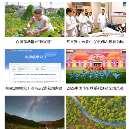
百亩荷塘盛开“致富莲”
常文升：医者仁心守妇幼 履职为民
每家10000元！驻马店2家获国家级
2026中国小篮球系列活动全国总决
奖
赛