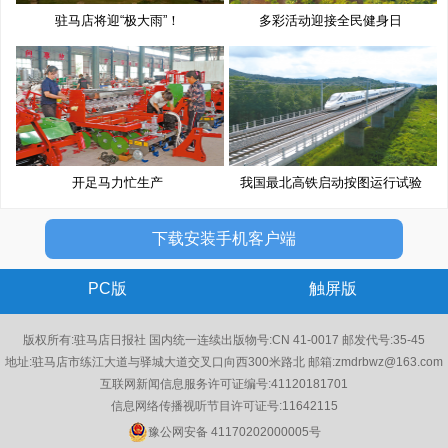
驻马店将迎“极大雨”！
多彩活动迎接全民健身日
开足马力忙生产
我国最北高铁启动按图运行试验
下载安装手机客户端
PC版
触屏版
版权所有:驻马店日报社 国内统一连续出版物号:CN 41-0017 邮发代号:35-45
地址:驻马店市练江大道与驿城大道交叉口向西300米路北 邮箱:zmdrbwz@163.com
互联网新闻信息服务许可证编号:41120181701
信息网络传播视听节目许可证号:11642115
豫公网安备 41170202000005号