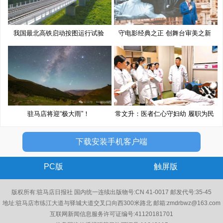
我国最北高铁启动按图运行试验
守电影经典之正 创舞台审美之新
驻马店将迎“极大雨”！
常文升：医者仁心守妇幼 履职为民
下载安装手机客户端
PC版
触屏版
版权所有:驻马店日报社 国内统一连续出版物号:CN 41-0017 邮发代号:35-45
地址:驻马店市练江大道与驿城大道交叉口向西300米路北 邮箱:zmdrbwz@163.com
互联网新闻信息服务许可证编号:41120181701