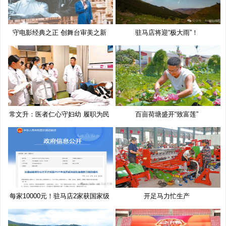
守电影经典之正 创舞台审美之新
驻马店将迎“极大雨”！
常文升：医者仁心守妇幼 履职为民
百亩荷塘盛开“致富莲”
每家10000元！驻马店2家获国家级
开足马力忙生产
奖