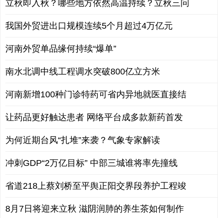
立秋即入秋？哪些地方依然高温持续？立秋三问
我国外贸进出口规模连续5个月超过4万亿元
河南外贸单品缘何持续“爆单”
南水北调中线工程调水突破800亿立方米
河南新增100种门诊特药可省内异地就医直接结
让药品更好触达患者 网络平台成多款新药首发
为何近期台风“扎堆”来袭？气象专家解读
冲刺GDP“2万亿目标” 中部三城谁将率先撞线
省道218上蔡刘桥至平舆正阳交界段养护工程竣
8月7日将迎来立秋 滋阴润肺的养生茶如何制作