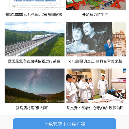
每家10000元！驻马店2家获国家级
开足马力忙生产
奖
我国最北高铁启动按图运行试验
守电影经典之正 创舞台审美之新
驻马店将迎“极大雨”！
常文升：医者仁心守妇幼 履职为民
下载安装手机客户端