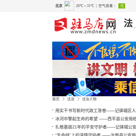
法
首页
法治
法治人物
用实干书写新时代政工答卷——记驿城区人
冰河中擎起生命的希望 ——西平县公安局
扎根基层21年的平安守护者——记驿城公
“生命线”上的温情守护者 ——汝南县公安局