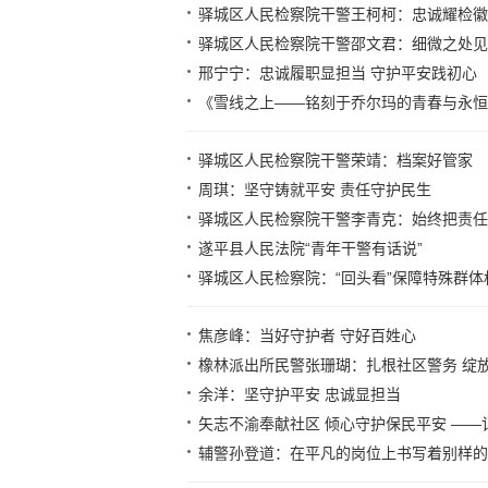
驿城区人民检察院干警王柯柯：忠诚耀检徽
驿城区人民检察院干警邵文君：细微之处见
邢宁宁：忠诚履职显担当 守护平安践初心
《雪线之上——铭刻于乔尔玛的青春与永恒
驿城区人民检察院干警荣靖：档案好管家
周琪：坚守铸就平安 责任守护民生
驿城区人民检察院干警李青克：始终把责任
遂平县人民法院“青年干警有话说”
驿城区人民检察院：“回头看”保障特殊群体
焦彦峰：当好守护者 守好百姓心
​橡林派出所民警张珊瑚：扎根社区警务 绽
余洋：坚守护平安 忠诚显担当
矢志不渝奉献社区 倾心守护保民平安 —
辅警孙登道：在平凡的岗位上书写着别样的