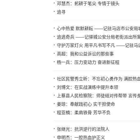
邓慧杰：躬耕于笔尖 专情于镜头
追寻
心中热爱 默默耕耘 ——记驻马店市公安
追逃奇兵 ——记驿城公安分局老街派出所
守护万家灯火 用平凡书写不凡 ——记驻
高超：我和公益诉讼的那些事
杨一兵：压力变动力 奋进新征程
社区民警秀立昕：不忘初心勇作为 满腔热
刘博文：在实战演练中提升本领
上蔡县人民检察院：师徒结对传帮带 言传
姜琼：奉献践初心 实干担使命
程亚楠：柔肩铁骨 芳华不负
张继光：抗洪逆行的法院人
申明杰：一腔热血护正义