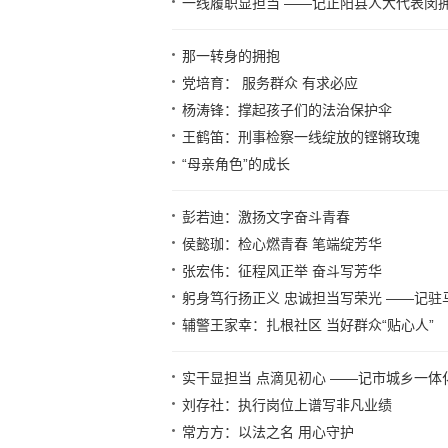
一线履职显担当 ——记正阳县人大代表闵
那一转身的拥抱
党培育： 服务群众 有求必应
杨涛锋：撑起孩子们的法治保护伞
王鹤笛：刑事检察一线绽放的铿锵玫瑰
“母亲角色”的成长
彭若迪：激扬文字奋斗青春
侯懿珈：检心燃青春 笔端绽芳华
张宏伟：征程风正举 奋斗写芳华
躬身笃行扬正义 忠诚担当写荣光 ——记
辅警王家幸：扎根社区 当好群众“贴心人”
实干显担当 点滴见初心 ——记市城乡一
刘存社：执行岗位上谱写非凡业绩
常方方：以法之名 用心守护