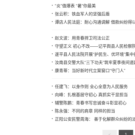
“炎”值爆表 “暑”你最美
张云积：铁血军人的坚强后盾
谭店人民法庭：耐心沟通调解 借款纠纷得
赵文波：用青春捍卫司法公正
守望正义 初心不改——记平舆县人民检察
遂平县人民法院开展“护民生、优环境”集中
汝南县交警大队“三下功夫”筑牢夏季夜间
康青蒂：当好新时代立案窗口“守门人”
任建飞：以身作则 全心全意为人民服务
向峰：扎根基层守初心 真抓实干显担当
辅警陈鹏：青春书写忠诚奋斗彰显初心
陈永强：不同的肩章 同样的担当
正阳公安民警周海： 善于化解群众纠纷的
<
1