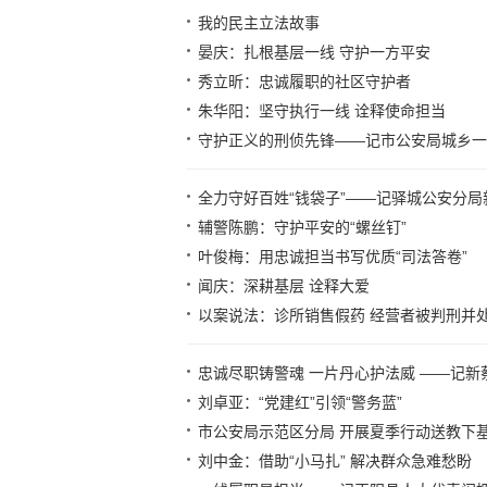
我的民主立法故事
晏庆：扎根基层一线 守护一方平安
秀立昕：忠诚履职的社区守护者
朱华阳：坚守执行一线 诠释使命担当
守护正义的刑侦先锋——记市公安局城乡一
全力守好百姓“钱袋子”——记驿城公安分
辅警陈鹏：守护平安的“螺丝钉”
叶俊梅：用忠诚担当书写优质“司法答卷”
闻庆：深耕基层 诠释大爱
以案说法：诊所销售假药 经营者被判刑并
忠诚尽职铸警魂 一片丹心护法威 ——记
刘卓亚：“党建红”引领“警务蓝”
市公安局示范区分局 开展夏季行动送教下
刘中金：借助“小马扎” 解决群众急难愁盼