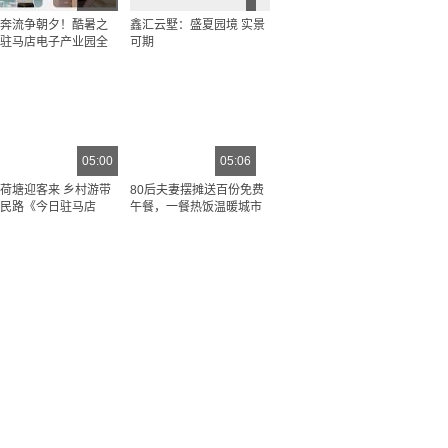
奔流争朝夕！酷暑之
鑫汇云墅：盛夏园境 实景
驻马店电子产业园全
可期
05:00
05:06
荷塘迎客来 乡村游带
80后夫妻摆摊送百份免费
民路《今日驻马店
午餐，一餐热饭温暖城市