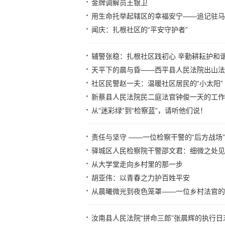
金牌调解员王银卫
用生命托举起辖区的幸福安宁——追记驻马
闻庆：扎根社区的“平安守护者”
辅警张稳：扎根社区践初心 辛勤耕耘护和
天平下的晨与昏——西平县人民法院出山法
社区民警赵一夫：温暖社区居民的“小太阳”
新蔡县人民法院民二庭法官钟俊一天的工作
从“迷彩绿”到“检察蓝”，请听他们说！
责任与坚守 ——一位检察干警的“后方战场”
驿城区人民检察院干警邵文君：细微之处见
从大学堂走向乡村里的那一步
胡亚伟：以青春之力护百姓平安
从晨曦微光到夜色笼罩——一位乡村法官的“
汝南县人民法院“拼命三郎”张晨辉的执行日