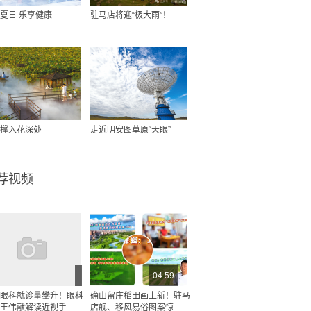
夏日 乐享健康
驻马店将迎“极大雨”！
撑入花深处
走近明安图草原“天眼”
荐视频
04:59
眼科就诊量攀升！眼科
确山留庄稻田画上新！驻马
王伟献解读近视手
店舰、移风易俗图案惊