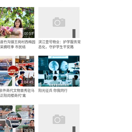
00:53
县竹沟镇王岗村西梅园
滨江壹号物业：护学服务常
采摘旺季 市民结
态化，守护学生平安路
04:45
0余件商代文物首秀驻马
阳光征兵 你我同行
正阳闰楼商代“禽
05:12