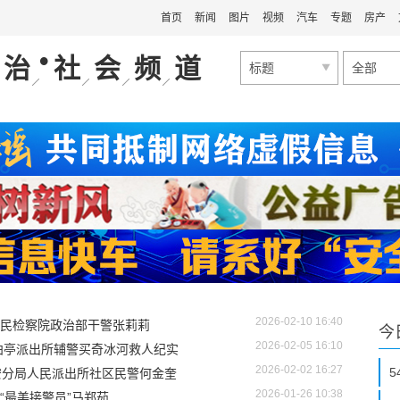
首页
新闻
图片
视频
汽车
专题
房产
•
治
社
会
频
道
标题
全部
2026-02-10 16:40
民检察院政治部干警张莉莉
今
2026-02-05 16:10
柏亭派出所辅警买奇冰河救人纪实
2026-02-02 16:27
安分局人民派出所社区民警何金奎
2026-01-26 10:38
“最美接警员”马郑茹