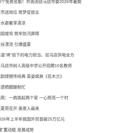
30个免费名额！共青团驻马店市委2026年暑期
夜市送岗位 筑梦促就业
亲水避暑享清凉
加固堤坝 筑牢防汛屏障
峡谷漂流 引爆盛夏
高温“烤”验下的电力担当，驻马店供电全方
驻马店市树人高级中学公开招聘10名教师
戏韵铿锵传经典 英姿飒爽《花木兰》
非遗晒醋酿制忙
隗燕：一肩挑起两个家 一心照亮一个村
盛夏荷花开 美景入画来
2026年上半年我国外贸首破25万亿元
锂”蓄动能 发展成势