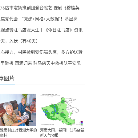
驻马店市宏扬豫剧团登台献艺 豫剧《穆桂英
聚焦党代会丨“党建+网格+大数据”！基层高
央视点赞驻马店张大生丨《今日驻马店》资讯
今天，入伏（有40天）
暖心接力，村民捡到受伤猫头鹰，多方护送转
千里驰援 圆满归来 驻马店天中救援队平安凯
荐图片
豫南村庄对西湖大学的
河南大雨、暴雨！驻马店最
牵挂
新天气预报